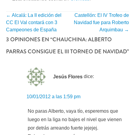
←
Alcalá: La II edición del
Castellón: El IV Trofeo de
NAVEGACIÓN
CC El Val contará con 3
Navidad fue para Roberto
POR
Campeones de España
Arquimbau
→
3 OPINIONES EN “
CHAUCHINA: ALBERTO
ENTRADA
PARRAS CONSIGUE EL III TORNEO DE NAVIDAD
”
Jesús Flores
dice:
10/01/2012 a las 1:59 pm
No paras Alberto, vaya tío, esperemos que
luego en la liga no bajes el nivel que vienen
por detrás arreando fuerte jejejej.