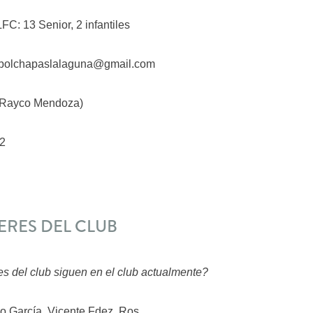
C: 13 Senior, 2 infantiles
utbolchapaslalaguna@gmail.com
(Rayco Mendoza)
22
ERES DEL CLUB
s del club siguen en el club actualmente?
 García, Vicente Fdez. Ros.