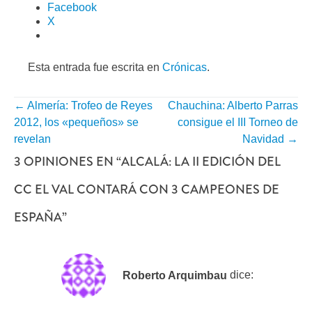
Facebook
X
Esta entrada fue escrita en
Crónicas
.
←
Almería: Trofeo de Reyes
Chauchina: Alberto Parras
NAVEGACIÓN
2012, los «pequeños» se
consigue el III Torneo de
POR
revelan
Navidad
→
3 OPINIONES EN “
ALCALÁ: LA II EDICIÓN DEL
ENTRADA
CC EL VAL CONTARÁ CON 3 CAMPEONES DE
ESPAÑA
”
Roberto Arquimbau
dice: