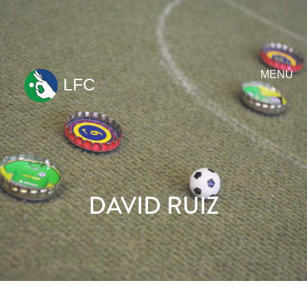
MENÚ
LFC
ir
al
contenido
DAVID RUIZ