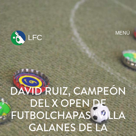
MENÚ
LFC
ir
al
contenido
DAVID RUIZ, CAMPEÓN
DEL X OPEN DE
FUTBOLCHAPAS “VILLA
GALANES DE LA