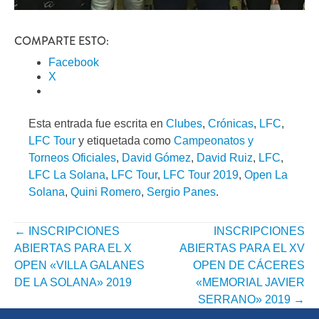
COMPARTE ESTO:
Facebook
X
Esta entrada fue escrita en
Clubes
,
Crónicas
,
LFC
,
LFC Tour
y etiquetada como
Campeonatos y
Torneos Oficiales
,
David Gómez
,
David Ruiz
,
LFC
,
LFC La Solana
,
LFC Tour
,
LFC Tour 2019
,
Open La
Solana
,
Quini Romero
,
Sergio Panes
.
←
INSCRIPCIONES
INSCRIPCIONES
NAVEGACIÓN
ABIERTAS PARA EL X
ABIERTAS PARA EL XV
POR
OPEN «VILLA GALANES
OPEN DE CÁCERES
DE LA SOLANA» 2019
«MEMORIAL JAVIER
ENTRADA
SERRANO» 2019
→