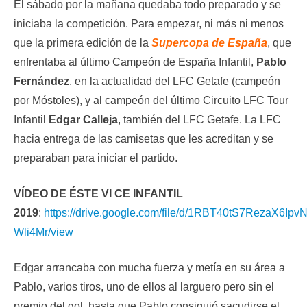
El sábado por la mañana quedaba todo preparado y se
iniciaba la competición. Para empezar, ni más ni menos
que la primera edición de la
Supercopa de España
, que
enfrentaba al último Campeón de España Infantil,
Pablo
Fernández
, en la actualidad del LFC Getafe (campeón
por Móstoles), y al campeón del último Circuito LFC Tour
Infantil
Edgar Calleja
, también del LFC Getafe. La LFC
hacia entrega de las camisetas que les acreditan y se
preparaban para iniciar el partido.
VÍDEO DE ÉSTE VI CE INFANTIL
2019
:
https://drive.google.com/file/d/1RBT40tS7RezaX6Ip
Wli4Mr/view
Edgar arrancaba con mucha fuerza y metía en su área a
Pablo, varios tiros, uno de ellos al larguero pero sin el
premio del gol, hasta que Pablo consiguió sacudirse el