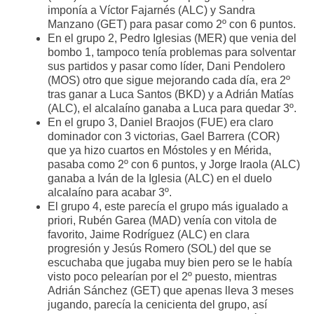
imponía a Víctor Fajarnés (ALC) y Sandra
Manzano (GET) para pasar como 2º con 6 puntos.
En el grupo 2, Pedro Iglesias (MER) que venia del
bombo 1, tampoco tenía problemas para solventar
sus partidos y pasar como líder, Dani Pendolero
(MOS) otro que sigue mejorando cada día, era 2º
tras ganar a Luca Santos (BKD) y a Adrián Matías
(ALC), el alcalaíno ganaba a Luca para quedar 3º.
En el grupo 3, Daniel Braojos (FUE) era claro
dominador con 3 victorias, Gael Barrera (COR)
que ya hizo cuartos en Móstoles y en Mérida,
pasaba como 2º con 6 puntos, y Jorge Iraola (ALC)
ganaba a Iván de la Iglesia (ALC) en el duelo
alcalaíno para acabar 3º.
El grupo 4, este parecía el grupo más igualado a
priori, Rubén Garea (MAD) venía con vitola de
favorito, Jaime Rodríguez (ALC) en clara
progresión y Jesús Romero (SOL) del que se
escuchaba que jugaba muy bien pero se le había
visto poco pelearían por el 2º puesto, mientras
Adrián Sánchez (GET) que apenas lleva 3 meses
jugando, parecía la cenicienta del grupo, así