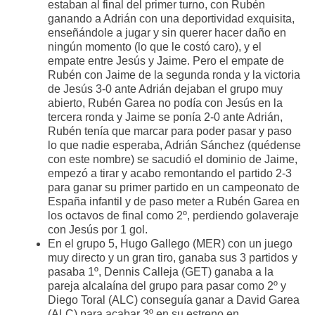
estaban al final del primer turno, con Rubén
ganando a Adrián con una deportividad exquisita,
enseñándole a jugar y sin querer hacer daño en
ningún momento (lo que le costó caro), y el
empate entre Jesús y Jaime. Pero el empate de
Rubén con Jaime de la segunda ronda y la victoria
de Jesús 3-0 ante Adrián dejaban el grupo muy
abierto, Rubén Garea no podía con Jesús en la
tercera ronda y Jaime se ponía 2-0 ante Adrián,
Rubén tenía que marcar para poder pasar y paso
lo que nadie esperaba, Adrián Sánchez (quédense
con este nombre) se sacudió el dominio de Jaime,
empezó a tirar y acabo remontando el partido 2-3
para ganar su primer partido en un campeonato de
España infantil y de paso meter a Rubén Garea en
los octavos de final como 2º, perdiendo golaveraje
con Jesús por 1 gol.
En el grupo 5, Hugo Gallego (MER) con un juego
muy directo y un gran tiro, ganaba sus 3 partidos y
pasaba 1º, Dennis Calleja (GET) ganaba a la
pareja alcalaína del grupo para pasar como 2º y
Diego Toral (ALC) conseguía ganar a David Garea
(ALC) para acabar 3º en su estreno en