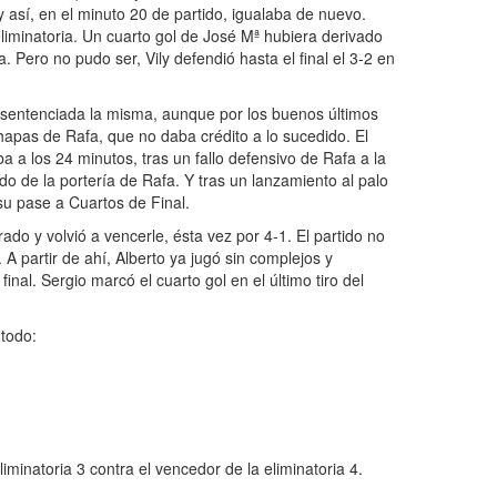
y así, en el minuto 20 de partido, igualaba de nuevo.
liminatoria. Un cuarto gol de José Mª hubiera derivado
. Pero no pudo ser, Vily defendió hasta el final el 3-2 en
e sentenciada la misma, aunque por los buenos últimos
chapas de Rafa, que no daba crédito a lo sucedido. El
a a los 24 minutos, tras un fallo defensivo de Rafa a la
o de la portería de Rafa. Y tras un lanzamiento al palo
su pase a Cuartos de Final.
rado y volvió a vencerle, ésta vez por 4-1. El partido no
 A partir de ahí, Alberto ya jugó sin complejos y
nal. Sergio marcó el cuarto gol en el último tiro del
 todo:
liminatoria 3 contra el vencedor de la eliminatoria 4.