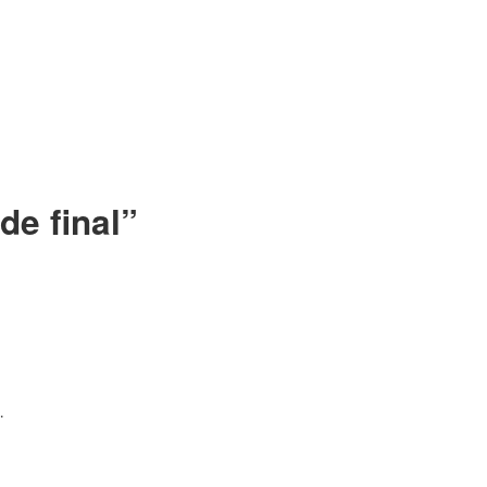
de final
”
…