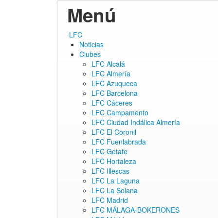
Menú
ir
LFC
al
Noticias
contenido
Clubes
LFC Alcalá
LFC Almería
LFC Azuqueca
LFC Barcelona
LFC Cáceres
LFC Campamento
LFC Ciudad Indálica Almería
LFC El Coronil
LFC Fuenlabrada
LFC Getafe
LFC Hortaleza
LFC Illescas
LFC La Laguna
LFC La Solana
LFC Madrid
LFC MÁLAGA-BOKERONES