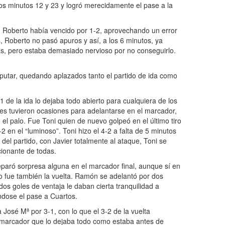
 los minutos 12 y 23 y logró merecidamente el pase a la
, Roberto había vencido por 1-2, aprovechando un error
, Roberto no pasó apuros y así, a los 6 minutos, ya
ias, pero estaba demasiado nervioso por no conseguirlo.
isputar, quedando aplazados tanto el partido de ida como
1 de la ida lo dejaba todo abierto para cualquiera de los
es tuvieron ocasiones para adelantarse en el marcador,
 el palo. Fue Toni quien de nuevo golpeó en el último tiro
2 en el “luminoso”. Toni hizo el 4-2 a falta de 5 minutos
 del partido, con Javier totalmente al ataque, Toni se
cionante de todas.
paró sorpresa alguna en el marcador final, aunque sí en
o fue también la vuelta. Ramón se adelantó por dos
os goles de ventaja le daban cierta tranquilidad a
ndose el pase a Cuartos.
 a José Mª por 3-1, con lo que el 3-2 de la vuelta
el marcador que lo dejaba todo como estaba antes de