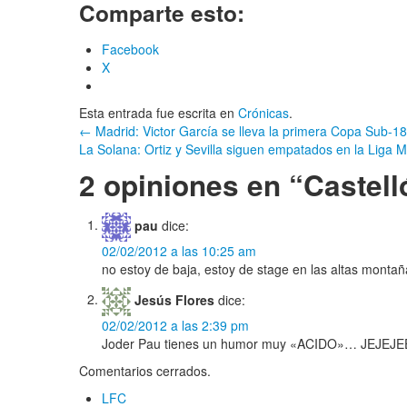
Comparte esto:
Facebook
X
Esta entrada fue escrita en
Crónicas
.
Navegación
←
Madrid: Victor García se lleva la primera Copa Sub-18
La Solana: Ortiz y Sevilla siguen empatados en la Liga 
por
2 opiniones en “
Castell
entrada
pau
dice:
02/02/2012 a las 10:25 am
no estoy de baja, estoy de stage en las altas montañ
Jesús Flores
dice:
02/02/2012 a las 2:39 pm
Joder Pau tienes un humor muy «ACIDO»… JEJEJEEJ
Comentarios cerrados.
LFC