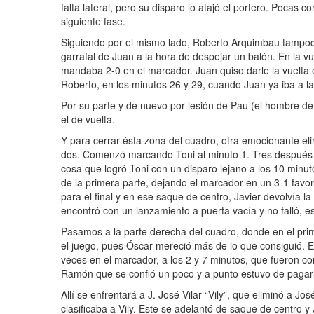
falta lateral, pero su disparo lo atajó el portero. Poca
siguiente fase.
Siguiendo por el mismo lado, Roberto Arquimbau tampoco
garrafal de Juan a la hora de despejar un balón. En la v
mandaba 2-0 en el marcador. Juan quiso darle la vuelta e
Roberto, en los minutos 26 y 29, cuando Juan ya iba a l
Por su parte y de nuevo por lesión de Pau (el hombre de 
el de vuelta.
Y para cerrar ésta zona del cuadro, otra emocionante elimi
dos. Comenzó marcando Toni al minuto 1. Tres después em
cosa que logró Toni con un disparo lejano a los 10 minuto
de la primera parte, dejando el marcador en un 3-1 favora
para el final y en ese saque de centro, Javier devolvía l
encontró con un lanzamiento a puerta vacía y no falló, es
Pasamos a la parte derecha del cuadro, donde en el pri
el juego, pues Óscar mereció más de lo que consiguió. E
veces en el marcador, a los 2 y 7 minutos, que fueron co
Ramón que se confió un poco y a punto estuvo de pagar
Allí se enfrentará a J. José Vilar “Vily”, que eliminó a Jo
clasificaba a Vily. Este se adelantó de saque de centro