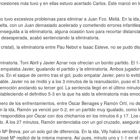
s concesiones más tuvo y en ellas estuvo acertado Carlos. Este marcó en
 tuvo excesivos problemas para eliminar a Juan Fco. Meliá. En la ida
uelta, con un Juan demasiado acelerado y cometiendo errores infantiles
nseguida a la eliminatoria, alguna ocasión tuvo para recortar distanc
a desesperada, acabó sentenciando la eliminatoria.
cristal), la eliminatoria entre Pau Nebot e Isaac Esteve, no se pudo d
natoria. Toni Abril y Javier Aznar nos ofrecían un bonito partido. El 1-
pataba Javier, igualando el partido y la eliminatoria. Ambos jugador
s. En el saque de centro tras el gol, pudo empatar Javier, pero lo evitó
ble. Javier no se rindió y a los 3 minutos de la reanudación, puso el 3-
a emoción anotando su tercer gol. La sentencia llegó en el último minuto
tableciendo el definitivo 5-3 en la que ha sido la eliminatoria más emo
mero de los enfrentamientos, entre Óscar Benages y Ramón Ortí, no de
n la ida, Ramón ya venció por 0-2, en un partido muy igualado, como l
rrespondidos por Óscar con dos chicharros en los minutos 6 y 17. Los d
lo. A los 27 minutos, Ramón sentenciaba con un gol cruzado, asegurá
sé Mª Breva, por un solo gol de diferencia. En la ida, Vily había vencido
 y José Mª replicó de la misma manera. Así pues, minuto uno y 1-1 en 