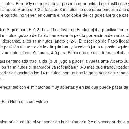
inutos. Pero Vily no quería dejar pasar la oportunidad de clasificarse 
 ataque. Marcó el 3-2 a falta de 3 minutos, lo que daba emoción a la e
le partido, no tienen en cuenta el valor doble de los goles fuera de casa
ablo Arquimbau. El 0-3 de la ida a favor de Pablo dejaba prácticament
 3 minutos, golazo de Pablo tras elevar la pelota por encima de varias 
 descanso, a los 11 minutos, anotó el 2-0. El tercer gol de Pablo llegab
 posición al menor de los Arquimbau y la colocó junto al poste izquierd
anzamiento lejano. Así pues, 4-0 para Pablo que de ésta forma sellaba 
si sentenciada tras la ida (0-3), jugó a placer la vuelta ante Alberto Ju
 a los 11 minutos el marcador ya reflejaba un 3-0 más que tranquilizador.
tar distancias a los 14 minutos, con un bonito gol a pesar del rebote fi
ch.
eresantes con eliminatorias muy abiertas y en las que puede pasar de
tre Pau Nebo e Isaac Esteve
minatoria 1 contra el vencedor de la eliminatoria 2 y el vencedor de la e