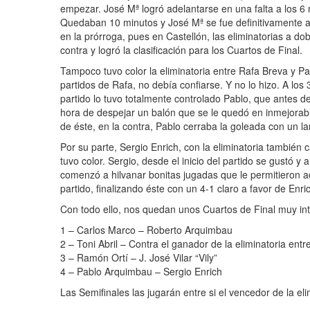
empezar. José Mª logró adelantarse en una falta a los 6 m
Quedaban 10 minutos y José Mª se fue definitivamente al
en la prórroga, pues en Castellón, las eliminatorias a dob
contra y logró la clasificación para los Cuartos de Final.
Tampoco tuvo color la eliminatoria entre Rafa Breva y P
partidos de Rafa, no debía confiarse. Y no lo hizo. A los
partido lo tuvo totalmente controlado Pablo, que antes del
hora de despejar un balón que se le quedó en inmejorable
de éste, en la contra, Pablo cerraba la goleada con un l
Por su parte, Sergio Enrich, con la eliminatoria también ca
tuvo color. Sergio, desde el inicio del partido se gustó y
comenzó a hilvanar bonitas jugadas que le permitieron acor
partido, finalizando éste con un 4-1 claro a favor de Enri
Con todo ello, nos quedan unos Cuartos de Final muy int
1 – Carlos Marco – Roberto Arquimbau
2 – Toni Abril – Contra el ganador de la eliminatoria en
3 – Ramón Ortí – J. José Vilar “Vily”
4 – Pablo Arquimbau – Sergio Enrich
Las Semifinales las jugarán entre si el vencedor de la eli