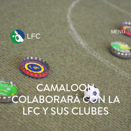
MENÚ
LFC
ir
al
contenido
CAMALOON
COLABORARÁ CON LA
LFC Y SUS CLUBES