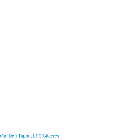
aña
,
Don Tapón
,
LFC Cáceres
.