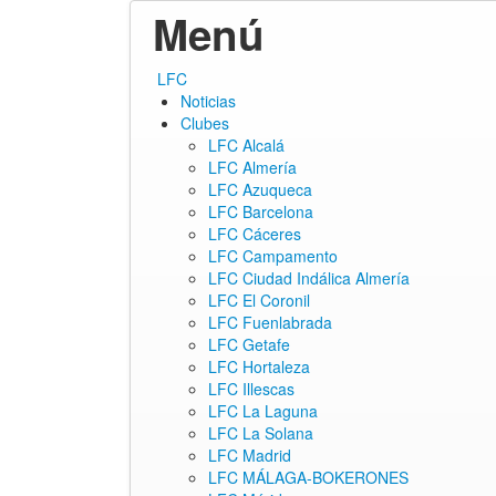
Menú
ir
LFC
al
Noticias
contenido
Clubes
LFC Alcalá
LFC Almería
LFC Azuqueca
LFC Barcelona
LFC Cáceres
LFC Campamento
LFC Ciudad Indálica Almería
LFC El Coronil
LFC Fuenlabrada
LFC Getafe
LFC Hortaleza
LFC Illescas
LFC La Laguna
LFC La Solana
LFC Madrid
LFC MÁLAGA-BOKERONES