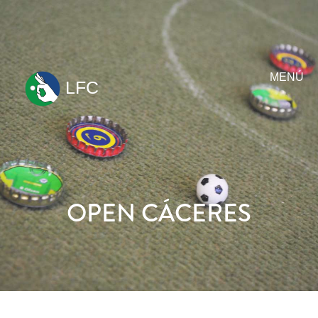
MENÚ
LFC
ir
al
contenido
OPEN CÁCERES