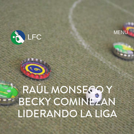
MENÚ
LFC
ir
al
contenido
RAÚL MONSECO Y
BECKY COMINEZAN
LIDERANDO LA LIGA