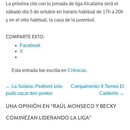
La próxima cita con la jornada de liga Alcalaina será el
sábado día 5 de octubre en horario habitual de 17h a 20h
y en el sitio habitual, la casa de la juventud.
COMPARTE ESTO:
Facebook
X
Esta entrada fue escrita en
Crónicas
.
←
La Solana: Pedromi solo
Campamento: II Torneo El
NAVEGACIÓN
pudo sacar tres puntos
Calderón
→
POR
UNA OPINIÓN EN “
RAÚL MONSECO Y BECKY
ENTRADA
COMINEZAN LIDERANDO LA LIGA
”