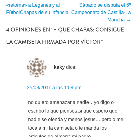
«retorna» a Leganés y al
Sábado se disputa el 6º
POR
FútbolChapas de su infancia
Campeonato de Castilla-La
Mancha
→
ENTRADA
4 OPINIONES EN “
+ QUE CHAPAS: CONSIGUE
LA CAMISETA FIRMADA POR VÍCTOR
”
kaky
dice:
25/08/2011 a las 1:09 pm
no quiero amenazar a nadie…yo digo o
escribo lo que pienso,asi que espero que
nadie se ofenda y menos jesus….pero o me
toca a mi la camiseta o te manda los
articulos de almeria mi padre…