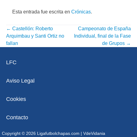
Esta entrada fue escrita en
Crónicas
.
←
Castellón: Roberto
Campeonato de España
NAVEGACIÓN
Arquimbau y Santi Ortiz no
Individual, final de la Fase
POR
fallan
de Grupos
→
ENTRADA
LFC
Aviso Legal
Cookies
Contacto
Copyright © 2026 Ligafutbolchapas.com
|
VdeVidania