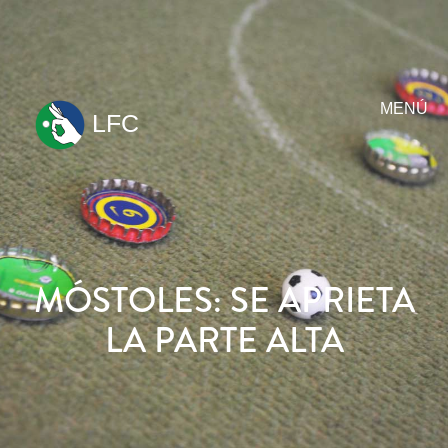
MENÚ
LFC
ir
al
contenido
MÓSTOLES: SE APRIETA
LA PARTE ALTA