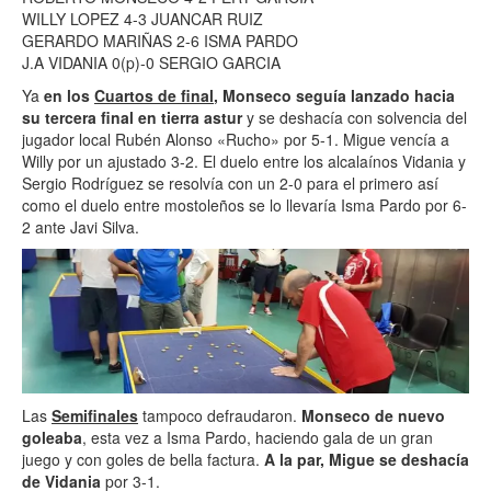
WILLY LOPEZ 4-3 JUANCAR RUIZ
GERARDO MARIÑAS 2-6 ISMA PARDO
J.A VIDANIA 0(p)-0 SERGIO GARCIA
Ya
en los
Cuartos de final
, Monseco seguía lanzado hacia
su tercera final en tierra astur
y se deshacía con solvencia del
jugador local Rubén Alonso «Rucho» por 5-1. Migue vencía a
Willy por un ajustado 3-2. El duelo entre los alcalaínos Vidania y
Sergio Rodríguez se resolvía con un 2-0 para el primero así
como el duelo entre mostoleños se lo llevaría Isma Pardo por 6-
2 ante Javi Silva.
Las
Semifinales
tampoco defraudaron.
Monseco de nuevo
goleaba
, esta vez a Isma Pardo, haciendo gala de un gran
juego y con goles de bella factura.
A la par, Migue se deshacía
de Vidania
por 3-1.