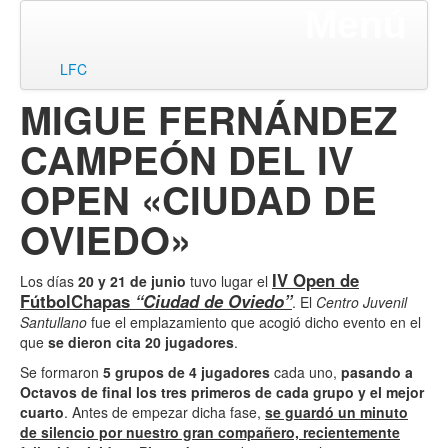
Menú
ir
LFC
al
MIGUE FERNÁNDEZ
contenido
CAMPEÓN DEL IV
OPEN «CIUDAD DE
OVIEDO»
IV Open de
Los días
20 y 21 de junio
tuvo lugar el
FútbolChapas
“Ciudad de Oviedo”
. El
Centro Juvenil
Santullano
fue el emplazamiento que acogió dicho evento en el
que
se dieron cita 20 jugadores
.
Se formaron
5 grupos de 4 jugadores
cada uno,
pasando a
Octavos de final los tres primeros de cada grupo y el mejor
cuarto
. Antes de empezar dicha fase,
se guardó un minuto
de silencio por nuestro gran compañero, recientemente