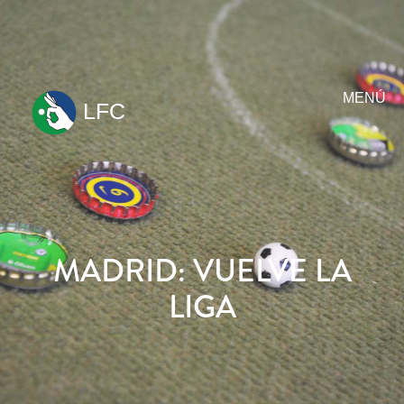
MENÚ
LFC
ir
al
contenido
MADRID: VUELVE LA
LIGA