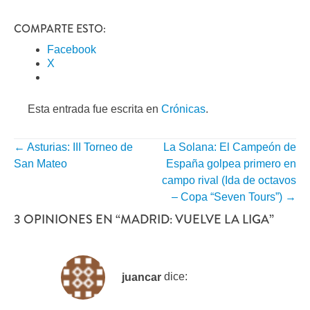
COMPARTE ESTO:
Facebook
X
Esta entrada fue escrita en
Crónicas
.
←
Asturias: III Torneo de
La Solana: El Campeón de
NAVEGACIÓN
San Mateo
España golpea primero en
POR
campo rival (Ida de octavos
– Copa “Seven Tours”)
→
ENTRADA
3 OPINIONES EN “
MADRID: VUELVE LA LIGA
”
juancar
dice: