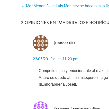
←
Mar Menor: Jose Luis Martínez se hace con la l
NAVEGACIÓN
POR
3 OPINIONES EN “
MADRID: JOSE RODRÍGUE
ENTRADA
juancar
dice:
23/05/2012 a las 11:20 pm
Competidísima y emocionante al máximo l
Arturo se quedó ahí mismito,pero si algo
¡¡Enhorabuena Jose!!.