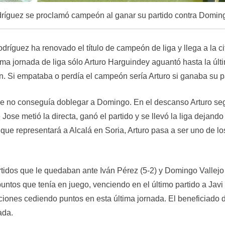
ríguez se proclamó campeón al ganar su partido contra Doming
dríguez ha renovado el título de campeón de liga y llega a la 
ima jornada de liga sólo Arturo Harguindey aguantó hasta la últ
 Si empataba o perdía el campeón sería Arturo si ganaba su pa
se no conseguía doblegar a Domingo. En el descanso Arturo segu
se metió la directa, ganó el partido y se llevó la liga dejando
o que representará a Alcalá en Soria, Arturo pasa a ser uno de
idos que le quedaban ante Iván Pérez (5-2) y Domingo Vallejo (7
puntos que tenía en juego, venciendo en el último partido a Ja
ones cediendo puntos en esta última jornada. El beneficiado 
ada.