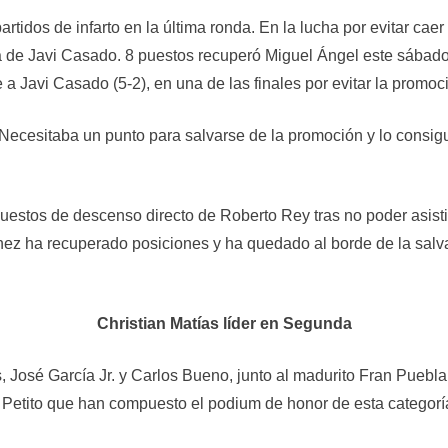
partidos de infarto en la última ronda. En la lucha por evitar ca
 de Javi Casado. 8 puestos recuperó Miguel Ángel este sábado t
a Javi Casado (5-2), en una de las finales por evitar la promoc
 Necesitaba un punto para salvarse de la promoción y lo consigu
 puestos de descenso directo de Roberto Rey tras no poder asistir
nez ha recuperado posiciones y ha quedado al borde de la salva
Christian Matías líder en Segunda
s, José García Jr. y Carlos Bueno, junto al madurito Fran Pueb
 Petito que han compuesto el podium de honor de esta categorí