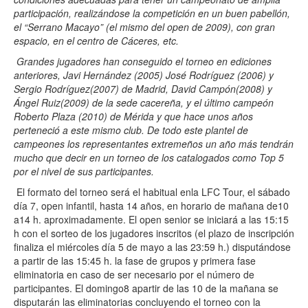
participación, realizándose la competición en un buen pabellón,
el “Serrano Macayo” (el mismo del open de 2009), con gran
espacio, en el centro de Cáceres, etc.
Grandes jugadores han conseguido el torneo en ediciones
anteriores, Javi Hernández (2005) José Rodríguez (2006) y
Sergio Rodríguez(2007) de Madrid, David Campón(2008) y
Ángel Ruiz(2009) de la sede cacereña, y el último campeón
Roberto Plaza (2010) de Mérida y que hace unos años
perteneció a este mismo club. De todo este plantel de
campeones los representantes extremeños un año más tendrán
mucho que decir en un torneo de los catalogados como Top 5
por el nivel de sus participantes.
El formato del torneo será el habitual enla LFC Tour, el sábado
día 7, open infantil, hasta 14 años, en horario de mañana de10
a14 h. aproximadamente. El open senior se iniciará a las 15:15
h con el sorteo de los jugadores inscritos (el plazo de inscripción
finaliza el miércoles día 5 de mayo a las 23:59 h.) disputándose
a partir de las 15:45 h. la fase de grupos y primera fase
eliminatoria en caso de ser necesario por el número de
participantes. El domingo8 apartir de las 10 de la mañana se
disputarán las eliminatorias concluyendo el torneo con la