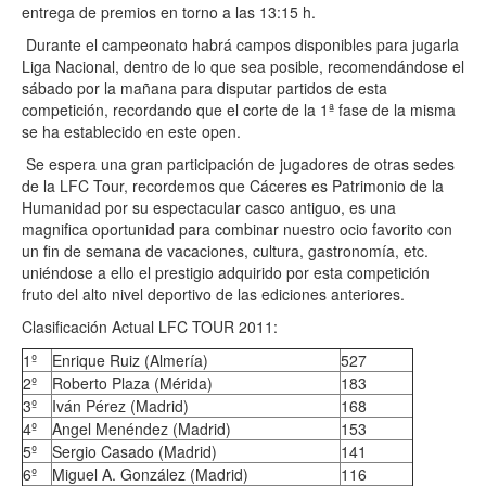
entrega de premios en torno a las 13:15 h.
Durante el campeonato habrá campos disponibles para jugarla
Liga Nacional, dentro de lo que sea posible, recomendándose el
sábado por la mañana para disputar partidos de esta
competición, recordando que el corte de la 1ª fase de la misma
se ha establecido en este open.
Se espera una gran participación de jugadores de otras sedes
de la LFC Tour, recordemos que Cáceres es Patrimonio de la
Humanidad por su espectacular casco antiguo, es una
magnifica oportunidad para combinar nuestro ocio favorito con
un fin de semana de vacaciones, cultura, gastronomía, etc.
uniéndose a ello el prestigio adquirido por esta competición
fruto del alto nivel deportivo de las ediciones anteriores.
Clasificación Actual LFC TOUR 2011:
1º
Enrique Ruiz (Almería)
527
2º
Roberto Plaza (Mérida)
183
3º
Iván Pérez (Madrid)
168
4º
Angel Menéndez (Madrid)
153
5º
Sergio Casado (Madrid)
141
6º
Miguel A. González (Madrid)
116