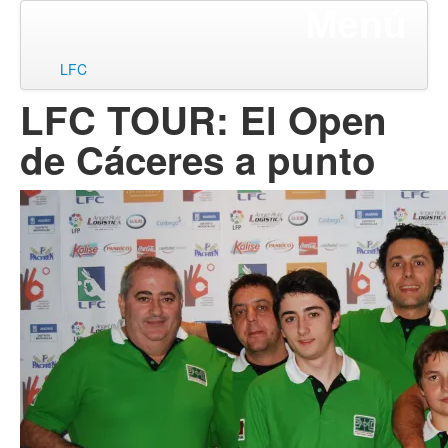
Menú
ir
LFC
al
LFC TOUR: El Open
contenido
de Cáceres a punto