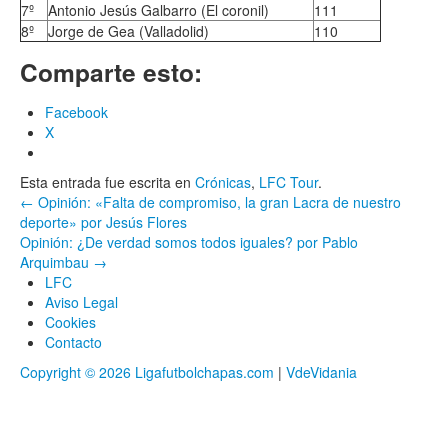
7º
Antonio Jesús Galbarro (El coronil)
111
8º
Jorge de Gea (Valladolid)
110
Comparte esto:
Facebook
X
Esta entrada fue escrita en
Crónicas
,
LFC Tour
.
Navegación
←
Opinión: «Falta de compromiso, la gran Lacra de nuestro
deporte» por Jesús Flores
por
Opinión: ¿De verdad somos todos iguales? por Pablo
Arquimbau
→
entrada
LFC
Aviso Legal
Cookies
Contacto
Copyright © 2026 Ligafutbolchapas.com
|
VdeVidania