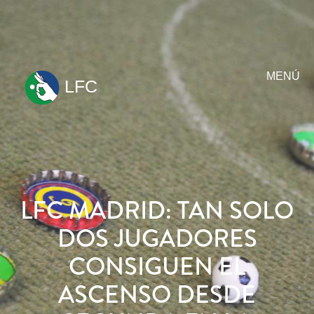
MENÚ
LFC
ir
al
contenido
LFC MADRID: TAN SOLO
DOS JUGADORES
CONSIGUEN EL
ASCENSO DESDE