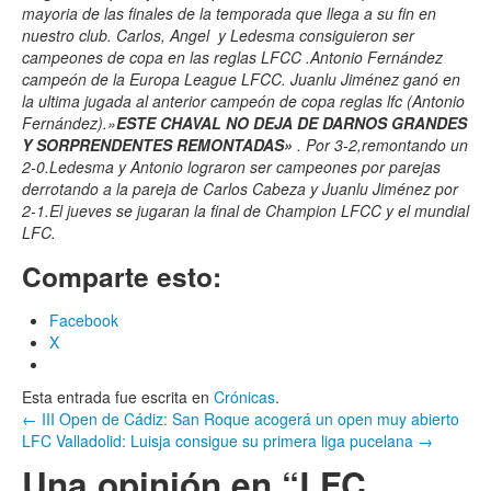
mayoria de las finales de la temporada que llega a su fin en
nuestro club. Carlos, Angel y Ledesma consiguieron ser
campeones de copa en las reglas LFCC .Antonio Fernández
campeón de la Europa League LFCC. Juanlu Jiménez ganó en
la ultima jugada al anterior campeón de copa reglas lfc (Antonio
Fernández).»
ESTE CHAVAL NO DEJA DE DARNOS GRANDES
Y SORPRENDENTES REMONTADAS»
. Por 3-2,remontando un
2-0.Ledesma y Antonio lograron ser campeones por parejas
derrotando a la pareja de Carlos Cabeza y Juanlu Jiménez por
2-1.El jueves se jugaran la final de Champion LFCC y el mundial
LFC.
Comparte esto:
Facebook
X
Esta entrada fue escrita en
Crónicas
.
Navegación
←
III Open de Cádiz: San Roque acogerá un open muy abierto
LFC Valladolid: Luisja consigue su primera liga pucelana
→
por
Una opinión en “
LFC