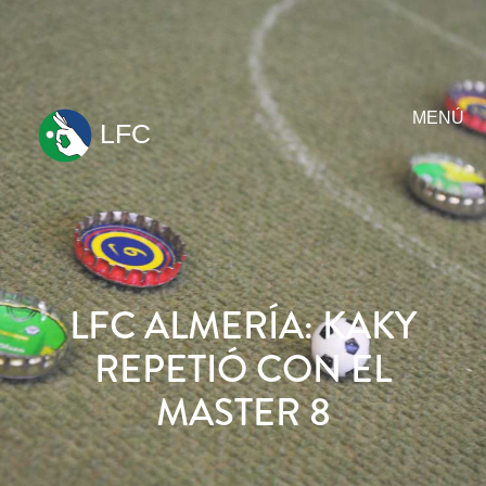
MENÚ
LFC
ir
al
contenido
LFC ALMERÍA: KAKY
REPETIÓ CON EL
MASTER 8