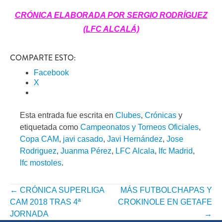
CRÓNICA ELABORADA POR SERGIO RODRÍGUEZ
(LFC ALCALÁ)
COMPARTE ESTO:
Facebook
X
Esta entrada fue escrita en
Clubes
,
Crónicas
y
etiquetada como
Campeonatos y Torneos Oficiales
,
Copa CAM
,
javi casado
,
Javi Hernández
,
Jose
Rodriguez
,
Juanma Pérez
,
LFC Alcala
,
lfc Madrid
,
lfc mostoles
.
←
CRÓNICA SUPERLIGA
MÁS FUTBOLCHAPAS Y
NAVEGACIÓN
CAM 2018 TRAS 4ª
CROKINOLE EN GETAFE
POR
JORNADA
→