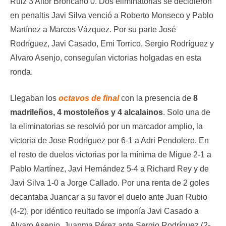
Ruiz 3 Aitor Broncano 0. Dos eliminatorias se decidieron
en penaltis Javi Silva venció a Roberto Monseco y Pablo
Martínez a Marcos Vázquez. Por su parte José
Rodríguez, Javi Casado, Emi Torrico, Sergio Rodríguez y
Alvaro Asenjo, conseguían victorias holgadas en esta
ronda.
Llegaban los
octavos de final
con la presencia de
8
madrileños, 4 mostoleños y 4 alcalainos
. Solo una de
la eliminatorias se resolvió por un marcador amplio, la
victoria de Jose Rodríguez por 6-1 a Adri Pendolero. En
el resto de duelos victorias por la mínima de Migue 2-1 a
Pablo Martínez, Javi Hernández 5-4 a Richard Rey y de
Javi Silva 1-0 a Jorge Callado. Por una renta de 2 goles
decantaba Juancar a su favor el duelo ante Juan Rubio
(4-2), por idéntico reultado se imponía Javi Casado a
Alvaro Asenjo, Juanma Pérez ante Sergio Rodríguez (2-