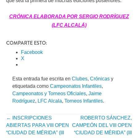
que sea la primera de muchas ediciones posteriores.
CRÓNICA ELABORADA POR SERGIO RODRÍGUEZ
(LFC ALCALÁ)
COMPARTE ESTO:
Facebook
X
Esta entrada fue escrita en
Clubes
,
Crónicas
y
etiquetada como
Campeonatos Infantiles
,
Campeonatos y Torneos Oficiales
,
Jaime
Rodríguez
,
LFC Alcala
,
Torneos Infantiles
.
←
INSCRIPCIONES
ROBERTO SÁNCHEZ,
NAVEGACIÓN
ABIERTAS PARA VIII OPEN
CAMPEÓN DEL VIII OPEN
POR
“CIUDAD DE MÉRIDA” (III
“CIUDAD DE MÉRIDA” (III