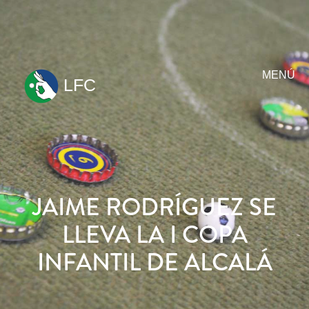
MENÚ
LFC
ir
al
contenido
JAIME RODRÍGUEZ SE
LLEVA LA I COPA
INFANTIL DE ALCALÁ