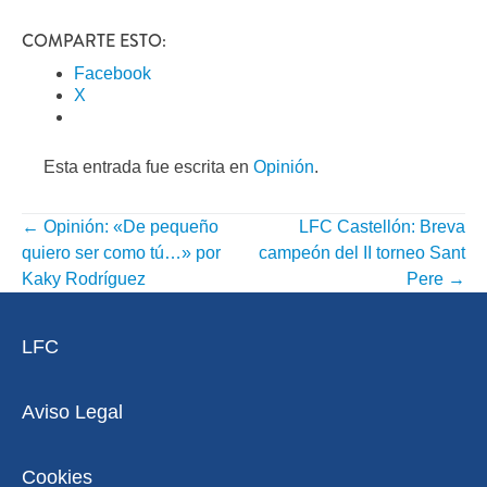
COMPARTE ESTO:
Facebook
X
Esta entrada fue escrita en
Opinión
.
←
Opinión: «De pequeño
LFC Castellón: Breva
NAVEGACIÓN
quiero ser como tú…» por
campeón del II torneo Sant
POR
Kaky Rodríguez
Pere
→
ENTRADA
LFC
Aviso Legal
Cookies