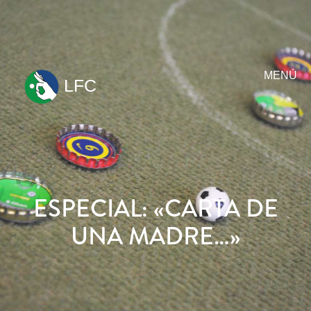
MENÚ
LFC
ir
al
contenido
ESPECIAL: «CARTA DE
UNA MADRE…»