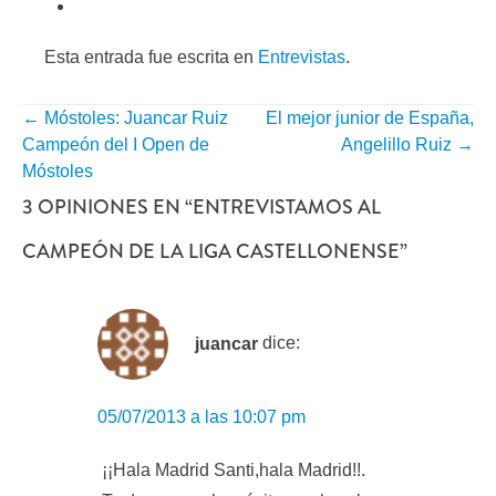
Esta entrada fue escrita en
Entrevistas
.
←
Móstoles: Juancar Ruiz
El mejor junior de España,
NAVEGACIÓN
Campeón del I Open de
Angelillo Ruiz
→
POR
Móstoles
3 OPINIONES EN “
ENTREVISTAMOS AL
ENTRADA
CAMPEÓN DE LA LIGA CASTELLONENSE
”
juancar
dice:
05/07/2013 a las 10:07 pm
¡¡Hala Madrid Santi,hala Madrid!!.