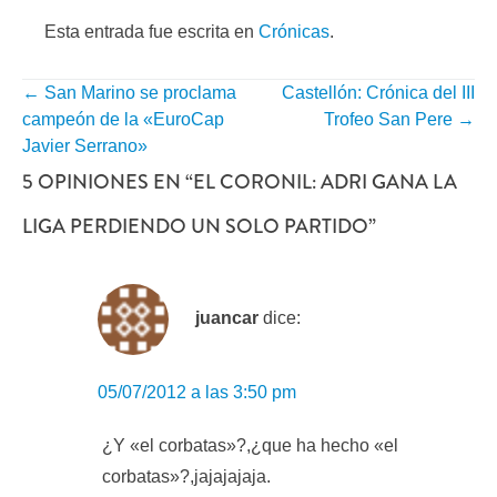
Esta entrada fue escrita en
Crónicas
.
←
San Marino se proclama
Castellón: Crónica del III
NAVEGACIÓN
campeón de la «EuroCap
Trofeo San Pere
→
POR
Javier Serrano»
5 OPINIONES EN “
EL CORONIL: ADRI GANA LA
ENTRADA
LIGA PERDIENDO UN SOLO PARTIDO
”
juancar
dice:
05/07/2012 a las 3:50 pm
¿Y «el corbatas»?,¿que ha hecho «el
corbatas»?,jajajajaja.