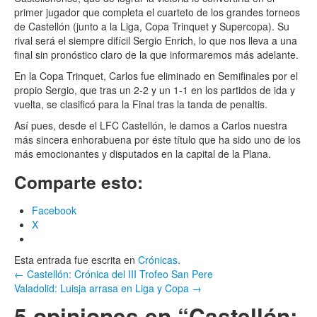
primer jugador que completa el cuarteto de los grandes torneos
de Castellón (junto a la Liga, Copa Trinquet y Supercopa). Su
rival será el siempre difícil Sergio Enrich, lo que nos lleva a una
final sin pronóstico claro de la que informaremos más adelante.
En la Copa Trinquet, Carlos fue eliminado en Semifinales por el
propio Sergio, que tras un 2-2 y un 1-1 en los partidos de ida y
vuelta, se clasificó para la Final tras la tanda de penaltis.
Así pues, desde el LFC Castellón, le damos a Carlos nuestra
más sincera enhorabuena por éste título que ha sido uno de los
más emocionantes y disputados en la capital de la Plana.
Comparte esto:
Facebook
X
Esta entrada fue escrita en
Crónicas
.
Navegación
←
Castellón: Crónica del III Trofeo San Pere
Valadolid: Luisja arrasa en Liga y Copa
→
por
5 opiniones en “
Castellón: