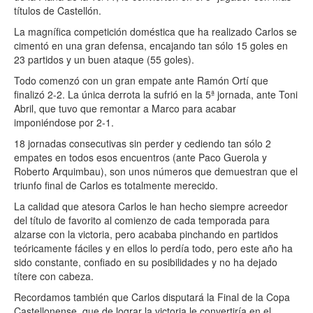
títulos de Castellón.
La magnífica competición doméstica que ha realizado Carlos se
cimentó en una gran defensa, encajando tan sólo 15 goles en
23 partidos y un buen ataque (55 goles).
Todo comenzó con un gran empate ante Ramón Ortí que
finalizó 2-2. La única derrota la sufrió en la 5ª jornada, ante Toni
Abril, que tuvo que remontar a Marco para acabar
imponiéndose por 2-1.
18 jornadas consecutivas sin perder y cediendo tan sólo 2
empates en todos esos encuentros (ante Paco Guerola y
Roberto Arquimbau), son unos números que demuestran que el
triunfo final de Carlos es totalmente merecido.
La calidad que atesora Carlos le han hecho siempre acreedor
del título de favorito al comienzo de cada temporada para
alzarse con la victoria, pero acababa pinchando en partidos
teóricamente fáciles y en ellos lo perdía todo, pero este año ha
sido constante, confiado en su posibilidades y no ha dejado
títere con cabeza.
Recordamos también que Carlos disputará la Final de la Copa
Castellonense, que de lograr la victoria le convertiría en el