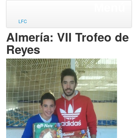
Menú
ir
LFC
al
Almería: VII Trofeo de
contenido
Reyes