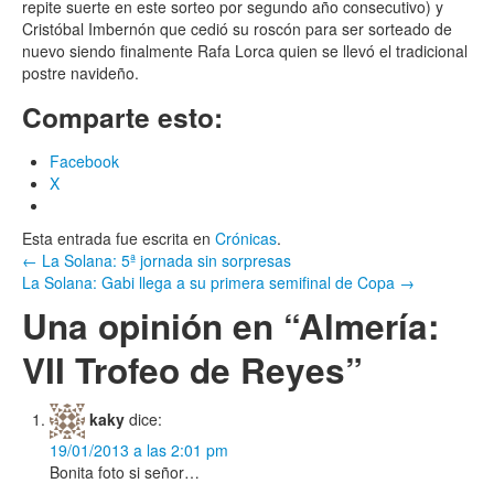
repite suerte en este sorteo por segundo año consecutivo) y
Cristóbal Imbernón que cedió su roscón para ser sorteado de
nuevo siendo finalmente Rafa Lorca quien se llevó el tradicional
postre navideño.
Comparte esto:
Facebook
X
Esta entrada fue escrita en
Crónicas
.
Navegación
←
La Solana: 5ª jornada sin sorpresas
La Solana: Gabi llega a su primera semifinal de Copa
→
por
Una opinión en “
Almería:
entrada
VII Trofeo de Reyes
”
kaky
dice:
19/01/2013 a las 2:01 pm
Bonita foto si señor…