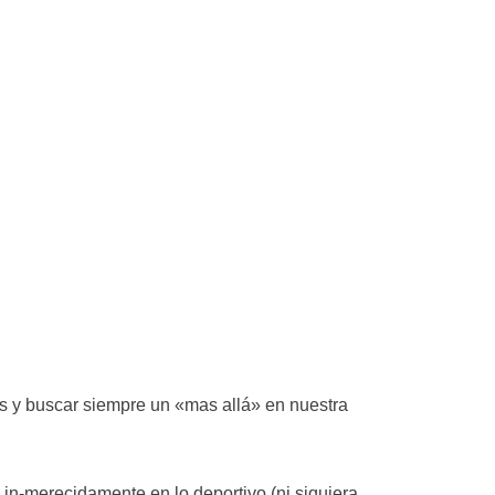
es y buscar siempre un «mas allá» en nuestra
e in-merecidamente en lo deportivo (ni siquiera