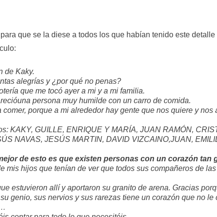
 para que se la diese a todos los que habían tenido este detalle
culo:
n de Kaky.
antas alegrías y ¿por qué no penas?
otería que me tocó ayer a mi y a mi familia.
arecióuna persona muy humilde con un carro de comida.
a comer, porque a mi alrededor hay gente que nos quiere y nos 
sotros: KAKY, GUILLE, ENRIQUE Y MARÍA, JUAN RAMÓN, CRI
ÚS NAVAS, JESÚS MARTIN, DAVID VIZCAINO,JUAN, EMILIL
mejor de esto es que existen personas con un corazón tan 
 de mis hijos que tenían de ver que todos sus compañeros de la
que estuvieron allí y aportaron su granito de arena. Gracias po
genio, sus nervios y sus rarezas tiene un corazón que no le 
o…
éis contar para todo lo que necesitéis…