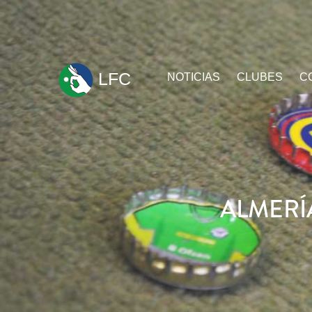
ir
LFC
NOTICIAS
CLUBES
C
al
contenido
ALMERÍ