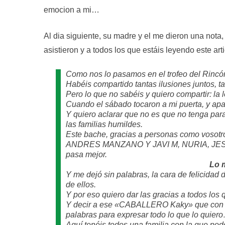
emocion a mi…
Al dia siguiente, su madre y el me dieron una nota,
asistieron y a todos los que estáis leyendo este arti
Como nos lo pasamos en el trofeo del Rincó
Habéis compartido tantas ilusiones juntos, t
Pero lo que no sabéis y quiero compartir: la l
Cuando el sábado tocaron a mi puerta, y ap
Y quiero aclarar que no es que no tenga par
las familias humildes.
Este bache, gracias a personas como vo
ANDRES MANZANO Y JAVI M, NURIA, JES
pasa mejor.
Lo 
Y me dejó sin palabras, la cara de felicidad
de ellos.
Y por eso quiero dar las gracias a todos los 
Y decir a ese «CABALLERO Kaky» que con su 
palabras para expresar todo lo que lo quier
Aquí tenéis todos una familia con la que pod