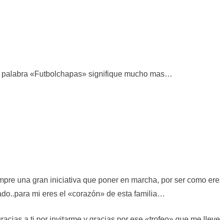
la palabra «Futbolchapas» signifique mucho mas…
empre una gran iniciativa que poner en marcha, por ser como er
ado..para mi eres el «corazón» de esta familia…
acias a ti por invitarme y gracias por ese «trofeo» que me llev