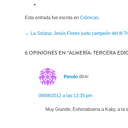
Esta entrada fue escrita en
Crónicas
.
←
La Solana: Jesús Flores justo campeón del III T
NAVEGACIÓN
POR
6 OPINIONES EN “
ALMERÍA: TERCERA EDI
ENTRADA
Pendo
dice:
08/08/2012 a las 12:35 pm
Muy Grande, Enhorabuena a Kaky, a la se