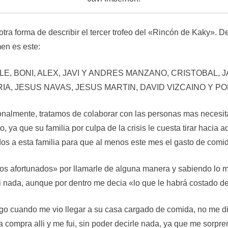
 forma de describir el tercer trofeo del «Rincón de Kaky». De
men es este:
, BONI, ALEX, JAVI Y ANDRES MANZANO, CRISTOBAL, 
ARIA, JESUS NAVAS, JESUS MARTIN, DAVID VIZCAINO Y 
rsonalmente, tratamos de colaborar con las personas mas necesi
ya que su familia por culpa de la crisis le cuesta tirar hacia 
dos a esta familia para que al menos este mes el gasto de comi
 «los afortunados» por llamarle de alguna manera y sabiendo l
si nada, aunque por dentro me decia «lo que le habrá costado 
igo cuando me vio llegar a su casa cargado de comida, no me di
 compra alli y me fui, sin poder decirle nada, ya que me sorpr