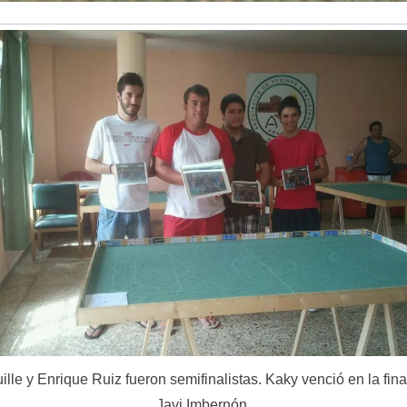
ille y Enrique Ruiz fueron semifinalistas. Kaky venció en la fina
Javi Imbernón.