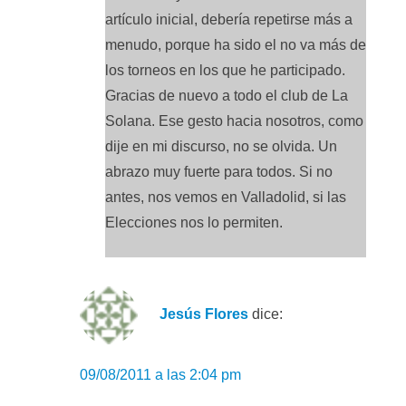
artículo inicial, debería repetirse más a
menudo, porque ha sido el no va más de
los torneos en los que he participado.
Gracias de nuevo a todo el club de La
Solana. Ese gesto hacia nosotros, como
dije en mi discurso, no se olvida. Un
abrazo muy fuerte para todos. Si no
antes, nos vemos en Valladolid, si las
Elecciones nos lo permiten.
Jesús Flores
dice:
09/08/2011 a las 2:04 pm