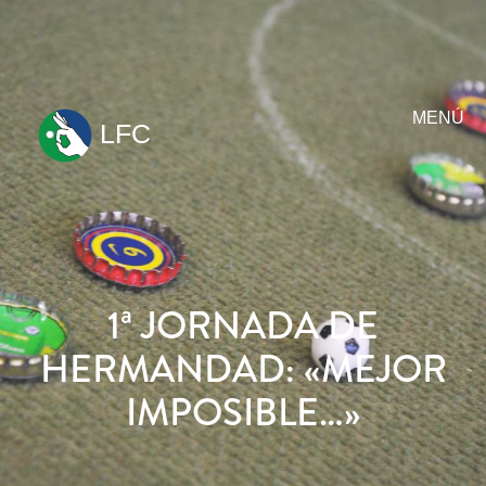
MENÚ
LFC
ir
al
contenido
1ª JORNADA DE
HERMANDAD: «MEJOR
IMPOSIBLE…»