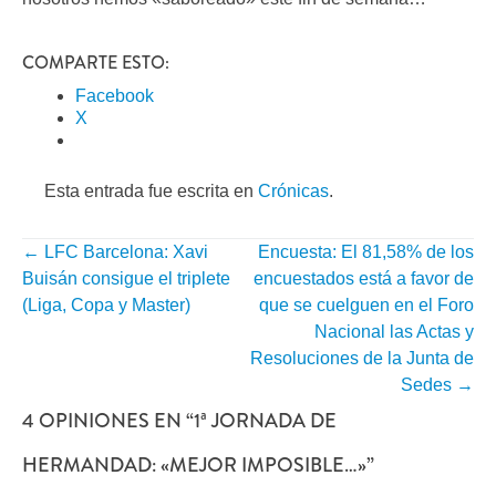
COMPARTE ESTO:
Facebook
X
Esta entrada fue escrita en
Crónicas
.
←
LFC Barcelona: Xavi
Encuesta: El 81,58% de los
NAVEGACIÓN
Buisán consigue el triplete
encuestados está a favor de
POR
(Liga, Copa y Master)
que se cuelguen en el Foro
Nacional las Actas y
ENTRADA
Resoluciones de la Junta de
Sedes
→
4 OPINIONES EN “
1ª JORNADA DE
HERMANDAD: «MEJOR IMPOSIBLE…»
”