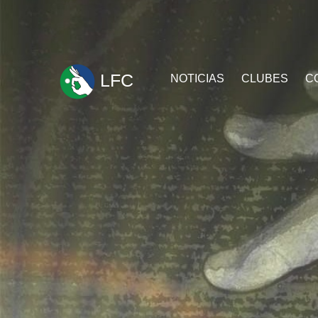
ir
LFC
NOTICIAS
CLUBES
C
al
contenido