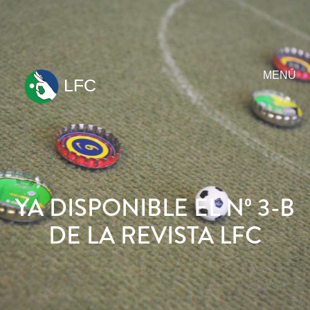
MENÚ
LFC
ir
al
contenido
YA DISPONIBLE EL Nº 3-B
DE LA REVISTA LFC