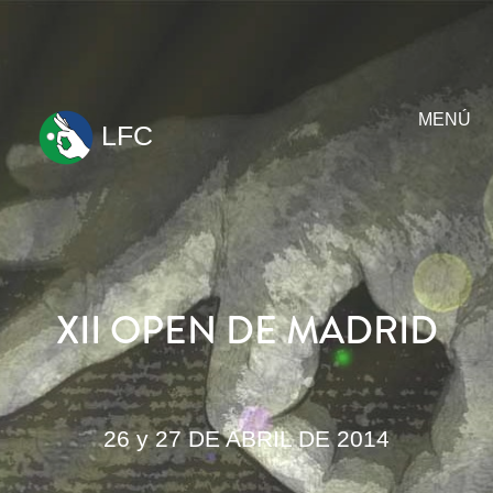
MENÚ
LFC
ir
al
contenido
XII OPEN DE MADRID
26 y 27 DE ABRIL DE 2014