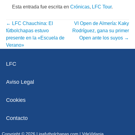
Esta entrada fue escrita en
Crónicas
,
LFC Tour
.
←
LFC Chauchina: El
VI Open de Almería: Kaky
NAVEGACIÓN
fútbolchapas estuvo
Rodríguez, gana su primer
POR
presente en la «Escuela de
Open ante los suyos
→
Verano»
ENTRADA
LFC
Aviso Legal
Cookies
Contacto
Copyright © 2026 Ligafutbolchapas.com
|
VdeVidania