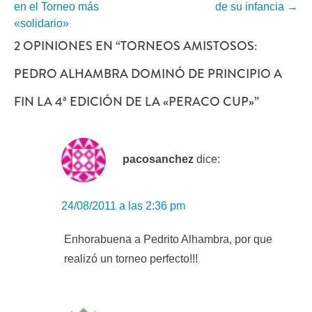
POR
en el Torneo más
de su infancia
→
«solidario»
ENTRADA
2 OPINIONES EN “
TORNEOS AMISTOSOS:
PEDRO ALHAMBRA DOMINÓ DE PRINCIPIO A
FIN LA 4ª EDICIÓN DE LA «PERACO CUP»
”
pacosanchez
dice:
24/08/2011 a las 2:36 pm
Enhorabuena a Pedrito Alhambra, por que
realizó un torneo perfecto!!!