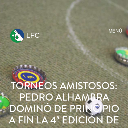
MENÚ
LFC
ir
al
contenido
TORNEOS AMISTOSOS:
PEDRO ALHAMBRA
DOMINÓ DE PRINCIPIO
A FIN LA 4ª EDICIÓN DE