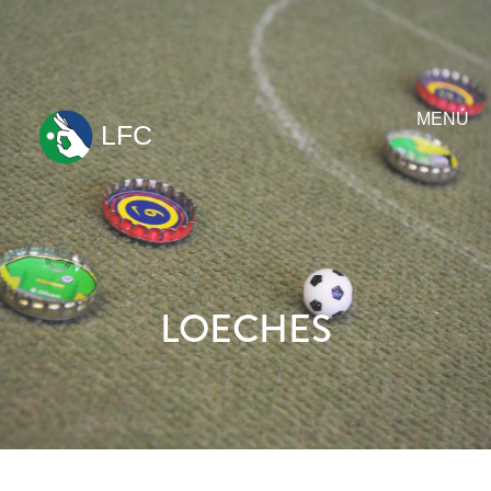
MENÚ
LFC
ir
al
contenido
LOECHES