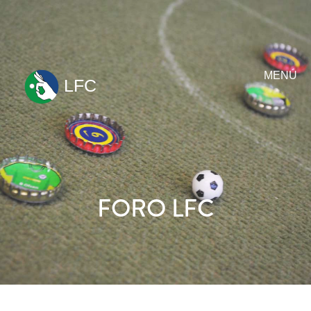
MENÚ
LFC
ir
al
contenido
FORO LFC