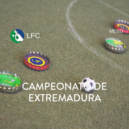
MENÚ
LFC
ir
al
contenido
CAMPEONATO DE
EXTREMADURA