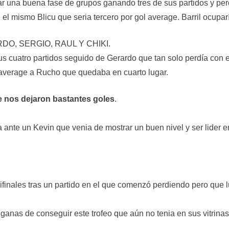
zar una buena fase de grupos ganando tres de sus partidos y per
l mismo Blicu que seria tercero por gol average. Barril ocuparí
ARDO, SERGIO, RAUL Y CHIKI.
s cuatro partidos seguido de Gerardo que tan solo perdía con 
 average a Rucho que quedaba en cuarto lugar.
ue nos dejaron bastantes goles
.
nte un Kevin que venia de mostrar un buen nivel y ser lider en
finales tras un partido en el que comenzó perdiendo pero que 
anas de conseguir este trofeo que aún no tenia en sus vitrinas