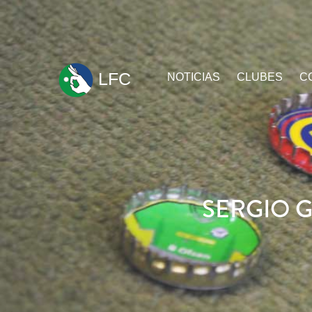
ir
LFC
NOTICIAS
CLUBES
C
al
contenido
SERGIO 