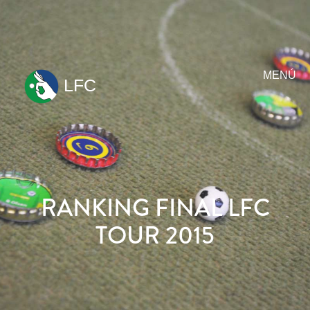
MENÚ
LFC
ir
al
contenido
RANKING FINAL LFC
TOUR 2015