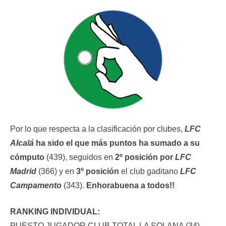
Por lo que respecta a la clasificación por clubes,
LFC
Alcalá
ha sido el que más puntos ha sumado a su
cómputo
(439), seguidos en
2º posición por
LFC
Madrid
(366) y en
3º posición
el club gaditano
LFC
Campamento
(343).
Enhorabuena a todos!!
RANKING INDIVIDUAL:
PUESTO JUGADOR CLUB TOTAL LA SOLANA (34)