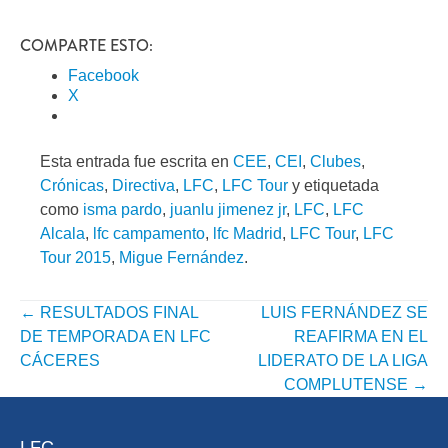
COMPARTE ESTO:
Facebook
X
Esta entrada fue escrita en
CEE
,
CEI
,
Clubes
,
Crónicas
,
Directiva
,
LFC
,
LFC Tour
y etiquetada
como
isma pardo
,
juanlu jimenez jr
,
LFC
,
LFC
Alcala
,
lfc campamento
,
lfc Madrid
,
LFC Tour
,
LFC
Tour 2015
,
Migue Fernández
.
←
RESULTADOS FINAL
LUIS FERNÁNDEZ SE
NAVEGACIÓN
DE TEMPORADA EN LFC
REAFIRMA EN EL
POR
CÁCERES
LIDERATO DE LA LIGA
COMPLUTENSE
→
ENTRADA
LFC