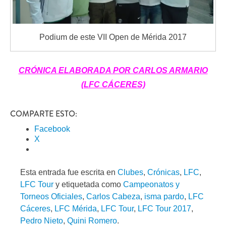
Podium de este VII Open de Mérida 2017
CRÓNICA ELABORADA POR CARLOS ARMARIO
(LFC CÁCERES)
COMPARTE ESTO:
Facebook
X
Esta entrada fue escrita en
Clubes
,
Crónicas
,
LFC
,
LFC Tour
y etiquetada como
Campeonatos y
Torneos Oficiales
,
Carlos Cabeza
,
isma pardo
,
LFC
Cáceres
,
LFC Mérida
,
LFC Tour
,
LFC Tour 2017
,
Pedro Nieto
,
Quini Romero
.