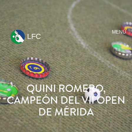
MENÚ
LFC
ir
al
contenido
QUINI ROMERO,
CAMPEÓN DEL VII OPEN
DE MÉRIDA