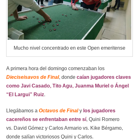
Mucho nivel concentrado en este Open emeritense
A primera hora del domingo comenzaban los
Dieciseisavos de Final
, donde
caían jugadores claves
como Javi Casado, Tito Agu, Juanma Muriel o Ángel
“El Largui” Ruiz
.
Llegábamos a
Octavos de Final
y
los jugadores
cacereños se enfrentaban entre sí
, Quini Romero
vs. David Gómez y Carlos Armario vs. Kike Bérgamo,
donde salían victoriosos Quini y Carlos.