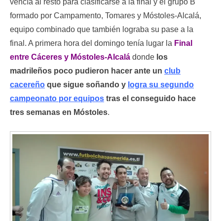
vencía al resto para clasificarse a la final y el grupo B
formado por Campamento, Tomares y Móstoles-Alcalá,
equipo combinado que también lograba su pase a la
final. A primera hora del domingo tenía lugar la
Final
entre Cáceres y Móstoles-Alcalá
donde
los
madrileños poco pudieron hacer ante un
club
cacereño
que sigue soñando y
logra su segundo
campeonato por equipos
tras el conseguido hace
tres semanas en Móstoles
.