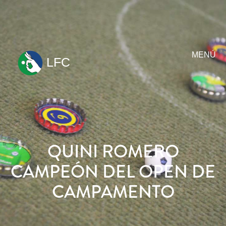
MENÚ
LFC
ir
al
contenido
QUINI ROMERO
CAMPEÓN DEL OPEN DE
CAMPAMENTO