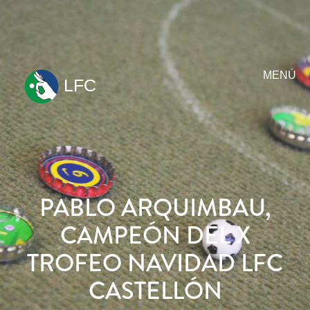
MENÚ
LFC
ir
al
contenido
PABLO ARQUIMBAU,
CAMPEÓN DEL X
TROFEO NAVIDAD LFC
CASTELLÓN