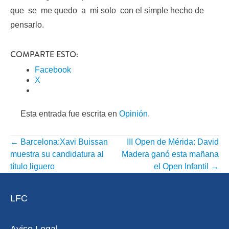
que se me quedo a mi solo con el simple hecho de
pensarlo.
COMPARTE ESTO:
Facebook
X
Esta entrada fue escrita en
Opinión
.
←
Barcelona:Xavi Buissan
III Open de Mérida: David
NAVEGACIÓN
muestra su candidatura al
Madera ganó esta mañana
POR
título liguero
el Open Infantil
→
ENTRADA
LFC
Aviso Legal