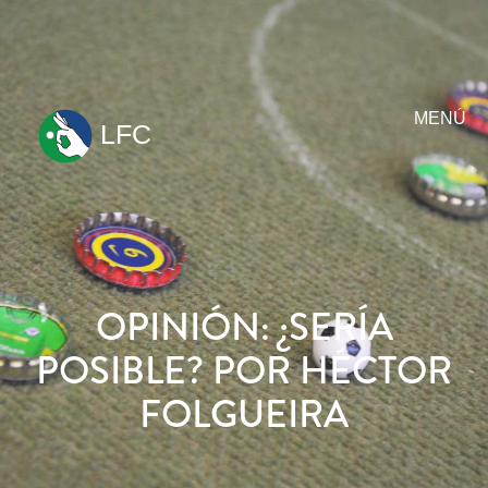
MENÚ
LFC
ir
al
contenido
OPINIÓN: ¿SERÍA
POSIBLE? POR HÉCTOR
FOLGUEIRA