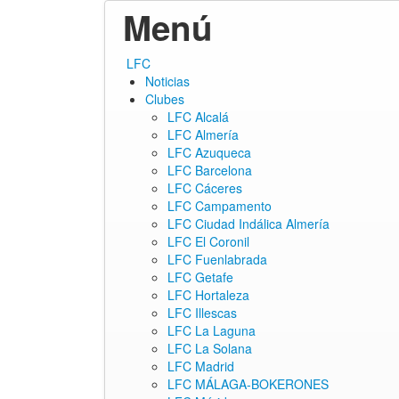
Menú
ir
LFC
al
Noticias
contenido
Clubes
LFC Alcalá
LFC Almería
LFC Azuqueca
LFC Barcelona
LFC Cáceres
LFC Campamento
LFC Ciudad Indálica Almería
LFC El Coronil
LFC Fuenlabrada
LFC Getafe
LFC Hortaleza
LFC Illescas
LFC La Laguna
LFC La Solana
LFC Madrid
LFC MÁLAGA-BOKERONES