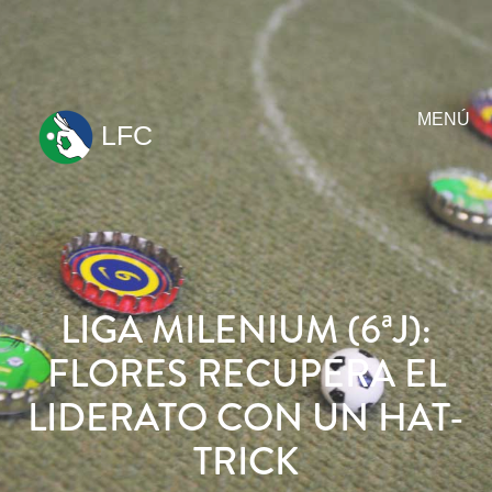
MENÚ
LFC
ir
al
contenido
LIGA MILENIUM (6ªJ):
FLORES RECUPERA EL
LIDERATO CON UN HAT-
TRICK