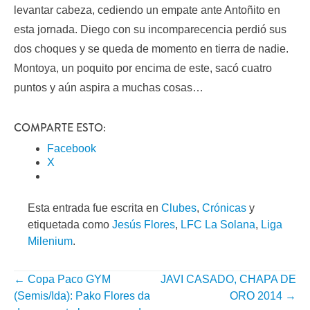
levantar cabeza, cediendo un empate ante Antoñito en
esta jornada. Diego con su incomparecencia perdió sus
dos choques y se queda de momento en tierra de nadie.
Montoya, un poquito por encima de este, sacó cuatro
puntos y aún aspira a muchas cosas…
COMPARTE ESTO:
Facebook
X
Esta entrada fue escrita en
Clubes
,
Crónicas
y
etiquetada como
Jesús Flores
,
LFC La Solana
,
Liga
Milenium
.
←
Copa Paco GYM
JAVI CASADO, CHAPA DE
NAVEGACIÓN
(Semis/Ida): Pako Flores da
ORO 2014
→