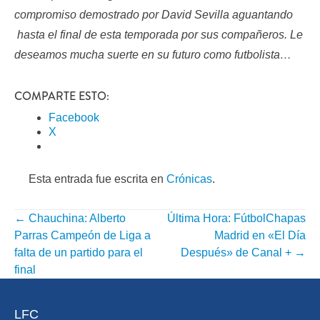
compromiso demostrado por David Sevilla aguantando
hasta el final de esta temporada por sus compañeros. Le
deseamos mucha suerte en su futuro como futbolista…
COMPARTE ESTO:
Facebook
X
Esta entrada fue escrita en
Crónicas
.
←
Chauchina: Alberto
Última Hora: FútbolChapas
NAVEGACIÓN
Parras Campeón de Liga a
Madrid en «El Día
POR
falta de un partido para el
Después» de Canal +
→
final
ENTRADA
LFC