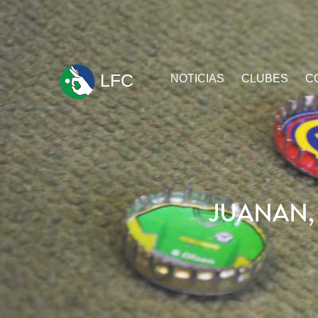
ir
LFC
NOTICIAS
CLUBES
C
al
contenido
JUANAN, 