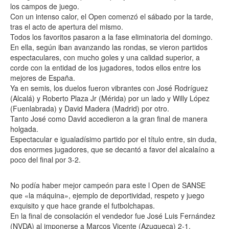
los campos de juego.
Con un intenso calor, el Open comenzó el sábado por la tarde,
tras el acto de apertura del mismo.
Todos los favoritos pasaron a la fase eliminatoria del domingo.
En ella, según iban avanzando las rondas, se vieron partidos
espectaculares, con mucho goles y una calidad superior, a
corde con la entidad de los jugadores, todos ellos entre los
mejores de España.
Ya en semis, los duelos fueron vibrantes con José Rodríguez
(Alcalá) y Roberto Plaza Jr (Mérida) por un lado y Willy López
(Fuenlabrada) y David Madera (Madrid) por otro.
Tanto José como David accedieron a la gran final de manera
holgada.
Espectacular e igualadísimo partido por el título entre, sin duda,
dos enormes jugadores, que se decantó a favor del alcalaíno a
poco del final por 3-2.
No podía haber mejor campeón para este l Open de SANSE
que «la máquina», ejemplo de deportividad, respeto y juego
exquisito y que hace grande el futbolchapas.
En la final de consolación el vendedor fue José Luis Fernández
(NVDA) al imponerse a Marcos Vicente (Azuqueca) 2-1.