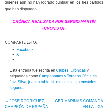
quienes aun no han logrado puntuar en los tres partidos
que han disputado.
CRÓNICA REALIZADA POR SERGIO MARTÍN
«CRONISTA»
COMPARTE ESTO:
Facebook
X
Esta entrada fue escrita en
Clubes
,
Crónicas
y
etiquetada como
Campeonatos y Torneos Oficiales
,
Javi Silva
,
juanito rubio
,
lfc mostoles
,
liga mostoles
segunda
.
←
JOSÉ RODRÍGUEZ,
GER MARIÑAS COMANDA
NAVEGACIÓN
CAMPEÓN DE ESPAÑA
EN LA LIGA