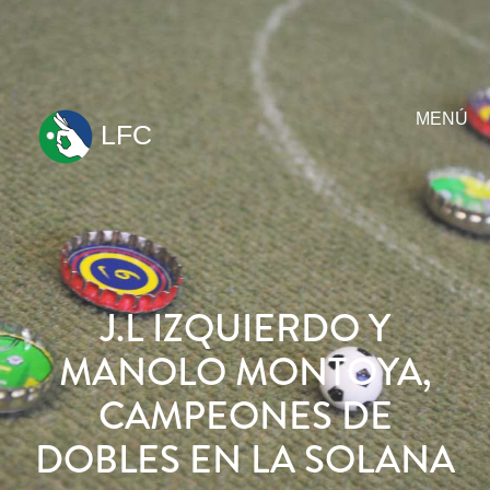
MENÚ
LFC
ir
al
contenido
J.L IZQUIERDO Y
MANOLO MONTOYA,
CAMPEONES DE
DOBLES EN LA SOLANA