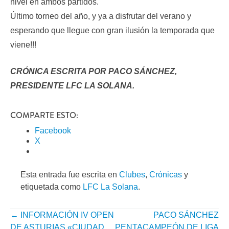
nivel en ambos partidos.
Último torneo del año, y ya a disfrutar del verano y
esperando que llegue con gran ilusión la temporada que
viene!!!
CRÓNICA ESCRITA POR PACO SÁNCHEZ,
PRESIDENTE LFC LA SOLANA.
COMPARTE ESTO:
Facebook
X
Esta entrada fue escrita en
Clubes
,
Crónicas
y
etiquetada como
LFC La Solana
.
←
INFORMACIÓN IV OPEN
PACO SÁNCHEZ
NAVEGACIÓN
DE ASTURIAS «CIUDAD
PENTACAMPEÓN DE LIGA